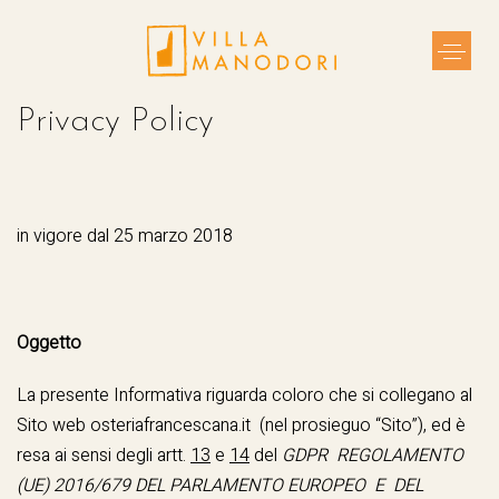
Skip
Skip
links
to
Toggl
primary
naviga
navigation
Privacy Policy
Skip
to
content
in vigore dal 25 marzo 2018
Oggetto
La presente Informativa riguarda coloro che si collegano al
Sito web osteriafrancescana.it (nel prosieguo “Sito”), ed è
resa ai sensi degli artt.
13
e
14
del
GDPR REGOLAMENTO
(UE) 2016/679 DEL PARLAMENTO EUROPEO E DEL