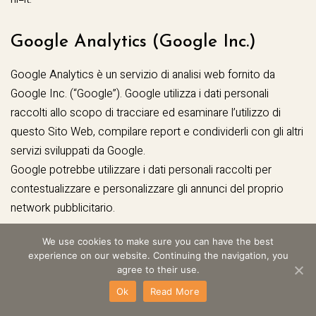
Google Analytics (Google Inc.)
Google Analytics è un servizio di analisi web fornito da
Google Inc. (“Google”). Google utilizza i dati personali
raccolti allo scopo di tracciare ed esaminare l’utilizzo di
questo Sito Web, compilare report e condividerli con gli altri
servizi sviluppati da Google.
Google potrebbe utilizzare i dati personali raccolti per
contestualizzare e personalizzare gli annunci del proprio
network pubblicitario.
Dati personali raccolti: Cookie e dati di utilizzo.
We use cookies to make sure you can have the best
experience on our website. Continuing the navigation, you
agree to their use.
Luogo del trattamento: USA –
Privacy Policy
–
Opt Out
.
Ok
Read More